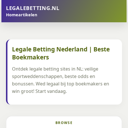
LEGALEBETTING.NL
Home
artikelen
Legale Betting Nederland | Beste
Boekmakers
Ontdek legale betting sites in NL: veilige
sportweddenschappen, beste odds en
bonussen. Wed legaal bij top boekmakers en
win groot! Start vandaag.
BROWSE